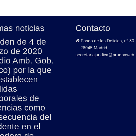
mas noticias
Contacto
den de 4 de
Paseo de las Delicias, nº 30
28045 Madrid
zo de 2020
secretariajuridica@pruebaweb.
dio Amb. Gob.
co) por la que
establecen
idas
porales de
encias como
secuencia del
dente en el
tedero de