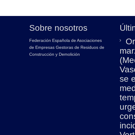
Sobre nosotros
Últi
Or
Federación Española de Asociaciones
de Empresas Gestoras de Residuos de
mar
Construcción y Demolición
(Me
Vas
se 
med
tem
urg
con
inci
Ver