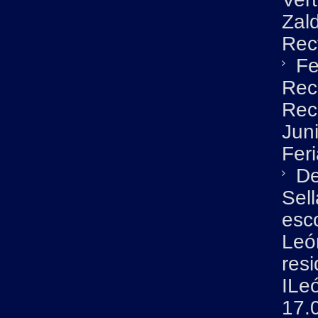
Zald
Rec
Fe
Rec
Rec
Jun
Fer
De
Sel
esc
León
resi
ILe
17.