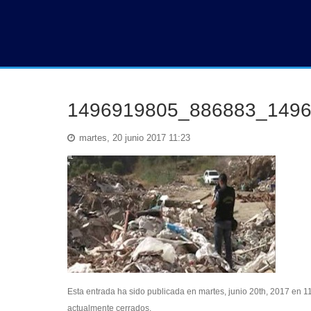
1496919805_886883_14969
martes, 20 junio 2017 11:23
Esta entrada ha sido publicada en martes, junio 20th, 2017 en 1
actualmente cerrados.