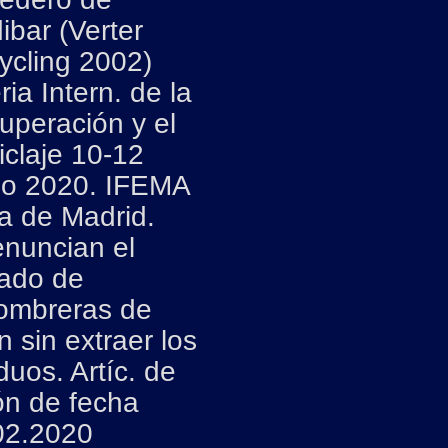
ibar (Verter
ycling 2002)
ria Intern. de la
uperación y el
iclaje 10-12
io 2020. IFEMA
ia de Madrid.
nuncian el
lado de
ombreras de
 sin extraer los
duos. Artíc. de
ón de fecha
02.2020