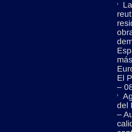
La
reut
resi
obr
dem
Esp
más
Euro
El 
– 0
Ag
del
– A
cali