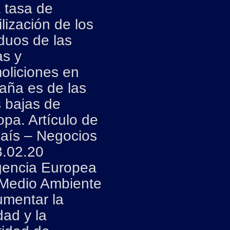
 tasa de
ilización de los
duos de las
as y
oliciones en
aña es de las
 bajas de
pa. Artículo de
País – Negocios
8.02.20
encia Europea
 Medio Ambiente
umentar la
dad y la