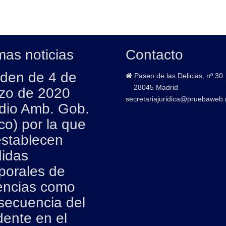
mas noticias
Contacto
den de 4 de
Paseo de las Delicias, nº 30
28045 Madrid
zo de 2020
secretariajuridica@pruebaweb.
dio Amb. Gob.
co) por la que
establecen
idas
porales de
encias como
secuencia del
dente en el