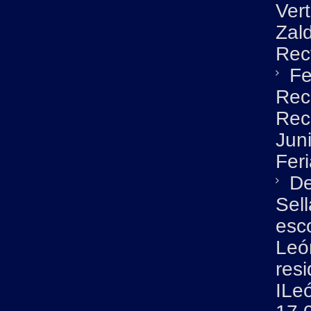
Ver
Zald
Rec
Fe
Rec
Rec
Jun
Fer
De
Sel
esc
León
resi
ILe