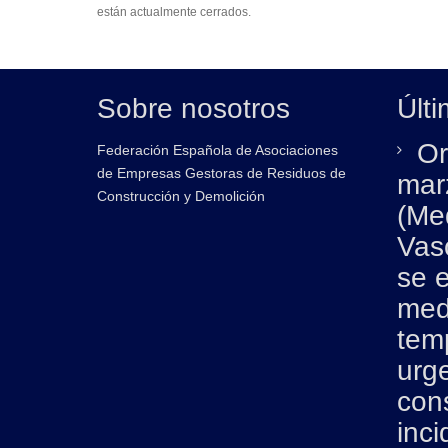
están actualmente cerrados.
Sobre nosotros
Últi
Or
Federación Española de Asociaciones
de Empresas Gestoras de Residuos de
mar
Construcción y Demolición
(Me
Vas
se 
med
tem
urg
con
inci