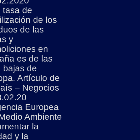
02.2020
 tasa de
ilización de los
duos de las
as y
oliciones en
aña es de las
 bajas de
pa. Artículo de
País – Negocios
8.02.20
encia Europea
 Medio Ambiente
umentar la
dad y la