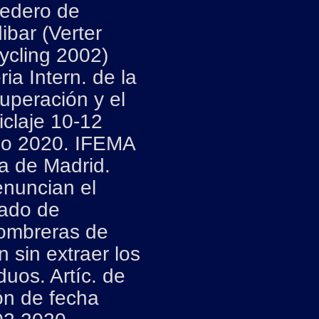
tedero de
ibar (Verter
ycling 2002)
ria Intern. de la
uperación y el
iclaje 10-12
io 2020. IFEMA
ia de Madrid.
nuncian el
lado de
ombreras de
 sin extraer los
duos. Artíc. de
ón de fecha