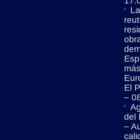
17.
La
reut
resi
obr
dem
Esp
más
Euro
El 
– 0
Ag
del
– A
cali