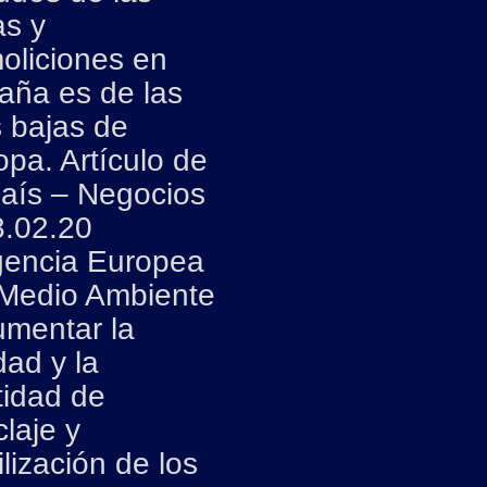
as y
oliciones en
aña es de las
 bajas de
pa. Artículo de
País – Negocios
8.02.20
encia Europea
 Medio Ambiente
umentar la
dad y la
tidad de
claje y
ilización de los