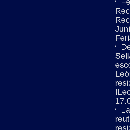
Fe
Rec
Rec
Jun
Fer
De
Sel
esc
León
resi
ILe
17.
La
reut
resi