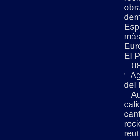
obr
dem
Esp
más
Euro
El 
– 0
Ag
del
– A
cali
can
reci
reut