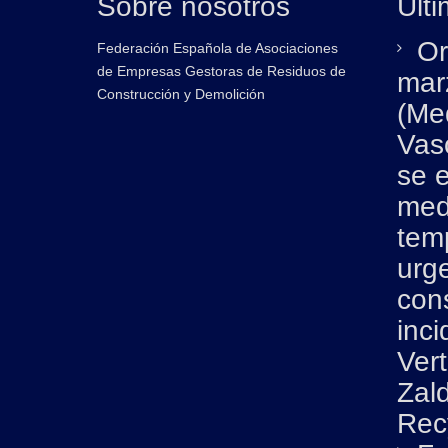
Sobre nosotros
Últi
Or
Federación Española de Asociaciones
de Empresas Gestoras de Residuos de
mar
Construcción y Demolición
(Me
Vas
se 
med
tem
urg
con
inci
Ver
Zald
Rec