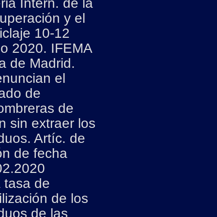
ria Intern. de la
uperación y el
iclaje 10-12
io 2020. IFEMA
ia de Madrid.
nuncian el
lado de
ombreras de
 sin extraer los
duos. Artíc. de
ón de fecha
02.2020
 tasa de
ilización de los
duos de las