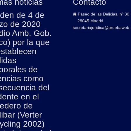
mas noticias
Contacto
den de 4 de
Paseo de las Delicias, nº 30
28045 Madrid
zo de 2020
secretariajuridica@pruebaweb.
dio Amb. Gob.
co) por la que
establecen
idas
porales de
encias como
secuencia del
dente en el
tedero de
ibar (Verter
ycling 2002)